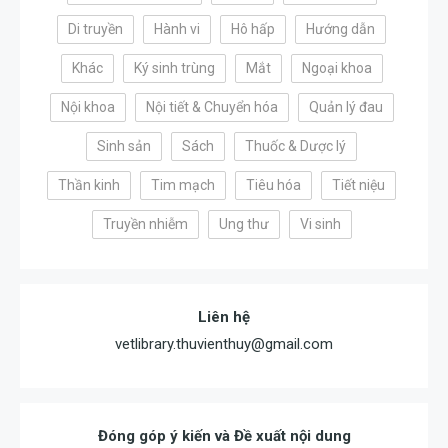
viết
Di truyền
Hành vi
Hô hấp
Hướng dẫn
Khác
Ký sinh trùng
Mắt
Ngoại khoa
Nội khoa
Nội tiết & Chuyển hóa
Quản lý đau
Sinh sản
Sách
Thuốc & Dược lý
Thần kinh
Tim mạch
Tiêu hóa
Tiết niệu
Truyền nhiễm
Ung thư
Vi sinh
Liên hệ
vetlibrary.thuvienthuy@gmail.com
Đóng góp ý kiến và Đề xuất nội dung