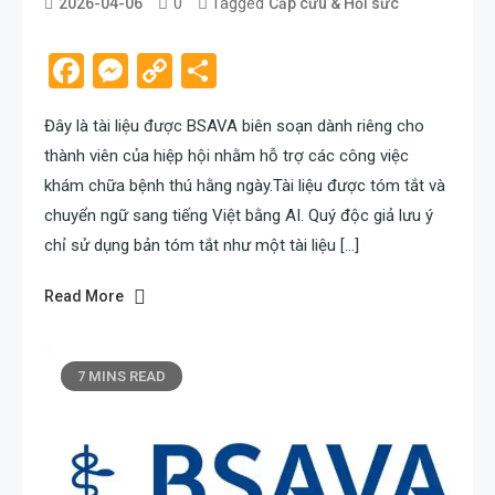
0
Tagged
2026-04-06
Cấp cứu & Hồi sức
admin
Facebook
Messenger
Copy
Share
Link
Đây là tài liệu được BSAVA biên soạn dành riêng cho
thành viên của hiệp hội nhằm hỗ trợ các công việc
khám chữa bệnh thú hằng ngày.Tài liệu được tóm tắt và
chuyển ngữ sang tiếng Việt bằng AI. Quý độc giả lưu ý
chỉ sử dụng bản tóm tắt như một tài liệu […]
Read More
7 MINS READ