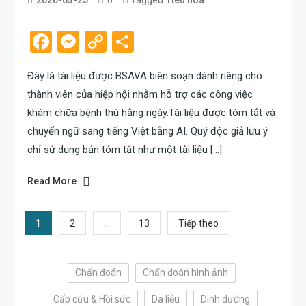
admin
Facebook
Messenger
Copy
Share
Link
Đây là tài liệu được BSAVA biên soạn dành riêng cho
thành viên của hiệp hội nhằm hỗ trợ các công việc
khám chữa bệnh thú hằng ngày.Tài liệu được tóm tắt và
chuyển ngữ sang tiếng Việt bằng AI. Quý độc giả lưu ý
chỉ sử dụng bản tóm tắt như một tài liệu […]
Read More
Phân
1
…
2
13
Tiếp theo
trang
Chẩn đoán
Chẩn đoán hình ảnh
bài
Cấp cứu & Hồi sức
Da liễu
Dinh dưỡng