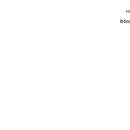
ve
Đóng