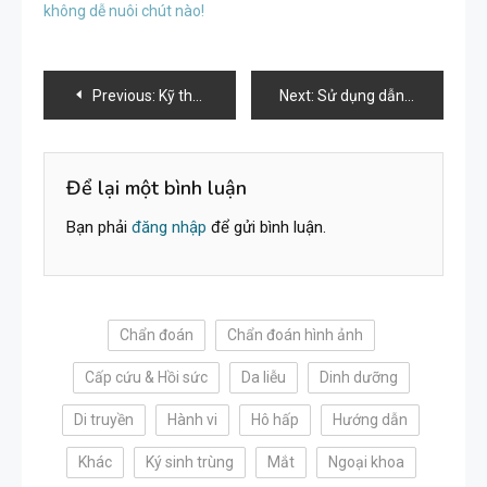
không dễ nuôi chút nào!
Điều
Previous:
Kỹ thuật tiêm
Next:
Sử dụng dẫn lưu bàng quang ở thú nhỏ
hướng
bài
Để lại một bình luận
Bạn phải
đăng nhập
để gửi bình luận.
viết
Chẩn đoán
Chẩn đoán hình ảnh
Cấp cứu & Hồi sức
Da liễu
Dinh dưỡng
Di truyền
Hành vi
Hô hấp
Hướng dẫn
Khác
Ký sinh trùng
Mắt
Ngoại khoa