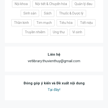
Nội khoa
Nội tiết & Chuyển hóa
Quản lý đau
Sinh sản
Sách
Thuốc & Dược lý
Thần kinh
Tim mạch
Tiêu hóa
Tiết niệu
Truyền nhiễm
Ung thư
Vi sinh
Liên hệ
vetlibrary.thuvienthuy@gmail.com
Đóng góp ý kiến và Đề xuất nội dung
Tại đây!