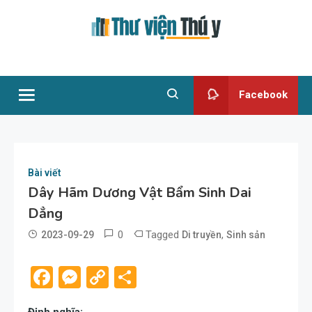
Skip
to
content
Thư viện Thú y
Facebook
Bài viết
Dây Hãm Dương Vật Bẩm Sinh Dai
Dẳng
0
Tagged
,
2023-09-29
Di truyền
Sinh sản
admin
Facebook
Messenger
Copy
Share
Link