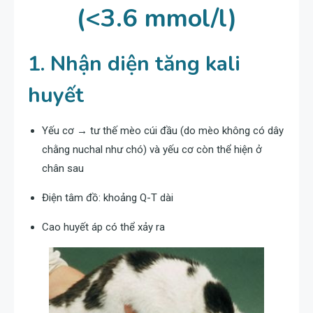
(<3.6 mmol/l)
1. Nhận diện tăng kali
huyết
Yếu cơ → tư thế mèo cúi đầu (do mèo không có dây
chằng nuchal như chó) và yếu cơ còn thể hiện ở
chân sau
Điện tâm đồ: khoảng Q-T dài
Cao huyết áp có thể xảy ra