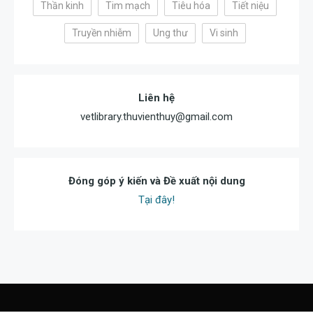
Thần kinh
Tim mạch
Tiêu hóa
Tiết niệu
Truyền nhiễm
Ung thư
Vi sinh
Liên hệ
vetlibrary.thuvienthuy@gmail.com
Đóng góp ý kiến và Đề xuất nội dung
Tại đây!