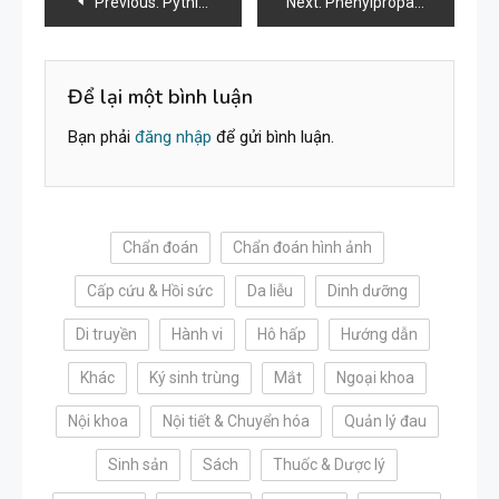
Điều
Previous:
Pythiosis (Nấm nước) ở chó mèo
Next:
Phenylpropanolamine
hướng
bài
Để lại một bình luận
Bạn phải
đăng nhập
để gửi bình luận.
viết
Chẩn đoán
Chẩn đoán hình ảnh
Cấp cứu & Hồi sức
Da liễu
Dinh dưỡng
Di truyền
Hành vi
Hô hấp
Hướng dẫn
Khác
Ký sinh trùng
Mắt
Ngoại khoa
Nội khoa
Nội tiết & Chuyển hóa
Quản lý đau
Sinh sản
Sách
Thuốc & Dược lý