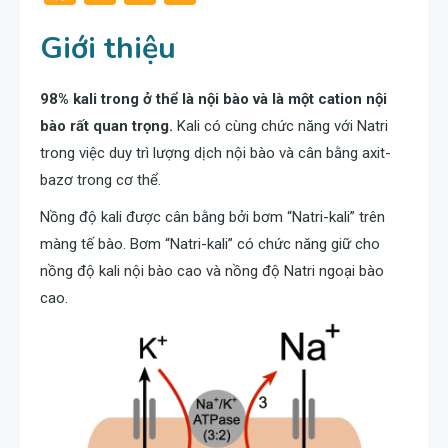
Link
2. Chẩn đoán phân biệt các nguyên nhân gây tăng kali huyết
Giới thiệu
Rối loạn ở Hệ tiết niệu:
Suy tuyến thượng thận (Addison’s disease):
Rối loạn hệ tiêu hoá:
98% kali trong ở thể là nội bào và là một cation nội
Nhiễm toan, viêm tuỵ và/hoặc chấn thương:
bào rất quan trọng.
Kali có cùng chức năng với Natri
Các nguyên nhân khác như:
trong việc duy trì lượng dịch nội bào và cân bằng axit-
Do thuốc:
bazơ trong cơ thể.
Giống chó:
3. Điều trị
Nồng độ kali được cân bằng bởi bơm “Natri-kali” trên
1. Nhận diện tăng kali huyết
màng tế bào. Bơm “Natri-kali” có chức năng giữ cho
2. Chẩn đoán phân biệt các nguyên nhân gây hạ kali huyết
nồng độ kali nội bào cao và nồng độ Natri ngoại bào
3. Điều trị
cao.
Tóm lại, Bệnh lý ở thận gây tăng hay giảm Kali huyết?