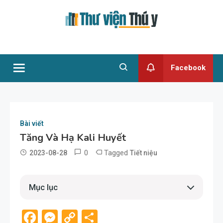
Skip
to
content
Thư viện Thú y
Facebook
Bài viết
Tăng Và Hạ Kali Huyết
0
Tagged
2023-08-28
Tiết niệu
admin
Mục lục
Giới thiệu
Facebook
Messenger
Copy
Share
1. Nhận diện tăng kali huyết