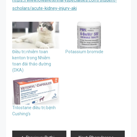
https://www.iowaveterinaryspecialties.com/student-
scholars/acute-kidney-injury-aki
Điều trị nhiễm toan
Potassium bromide
kenton trong Nhiễm
toan đái tháo đường
(DKA)
Trilostane điều trị bệnh
Cushing’s