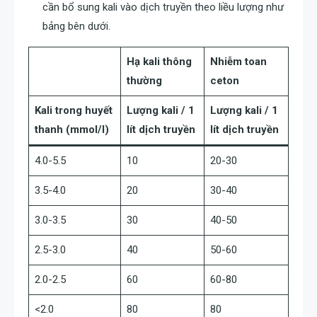
cần bổ sung kali vào dịch truyền theo liều lượng như
bảng bên dưới.
Hạ kali thông
Nhiễm toan
thường
ceton
Kali trong huyết
Lượng kali / 1
Lượng kali / 1
thanh (mmol/l)
lít dịch truyền
lít dịch truyền
4.0-5.5
10
20-30
3.5-4.0
20
30-40
3.0-3.5
30
40-50
2.5-3.0
40
50-60
2.0-2.5
60
60-80
<2.0
80
80