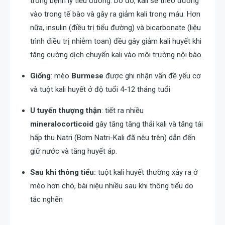
trong bệnh lý tiểu đường. Do đó, kali sẽ theo đường
vào trong tế bào và gây ra giảm kali trong máu. Hơn
nữa, insulin (điều trị tiểu đường) và bicarbonate (liệu
trình điều trị nhiễm toan) đều gây giảm kali huyết khi
tăng cường dịch chuyển kali vào môi trường nội bào.
Giống
: mèo
Burmese
được ghi nhận vấn đề yếu cơ
và tuột kali huyết ở độ tuổi 4-12 tháng tuổi
U tuyến thượng thận
: tiết ra nhiều
mineralocorticoid
gây tăng tăng thải kali và tăng tái
hấp thu Natri (Bơm Natri-Kali đã nêu trên) dẫn đến
giữ nước và tăng huyết áp.
Sau khi thông tiểu:
tuột kali huyết thường xảy ra ở
mèo hơn chó, bài niệu nhiều sau khi thông tiểu do
tắc nghẽn