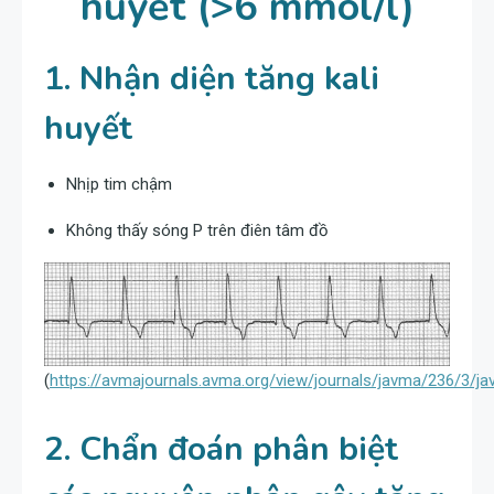
huyết (>6 mmol/l)
1. Nhận diện tăng kali
huyết
Nhịp tim chậm
Không thấy sóng P trên điên tâm đồ
(
https://avmajournals.avma.org/view/journals/javma/236/3/ja
2. Chẩn đoán phân biệt