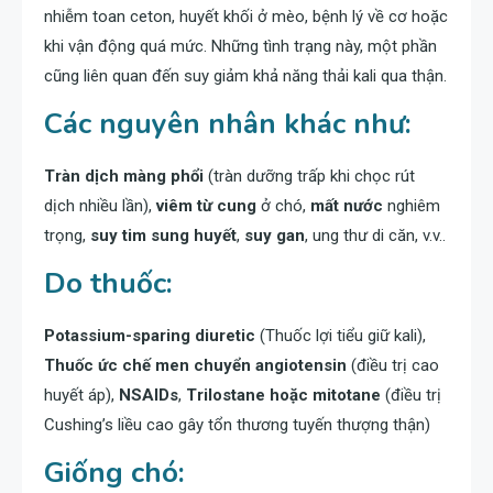
nhiễm toan ceton, huyết khối ở mèo, bệnh lý về cơ hoặc
khi vận động quá mức. Những tình trạng này, một phần
cũng liên quan đến suy giảm khả năng thải kali qua thận.
Các nguyên nhân khác như:
Tràn dịch màng phổi
(tràn dưỡng trấp khi chọc rút
dịch nhiều lần),
viêm từ cung
ở chó,
mất nước
nghiêm
trọng,
suy tim sung huyết
,
suy gan
, ung thư di căn, v.v..
Do thuốc:
Potassium-sparing diuretic
(Thuốc lợi tiểu giữ kali),
Thuốc ức chế men chuyển angiotensin
(điều trị cao
huyết áp),
NSAIDs
,
Trilostane hoặc mitotane
(điều trị
Cushing’s liều cao gây tổn thương tuyến thượng thận)
Giống chó: